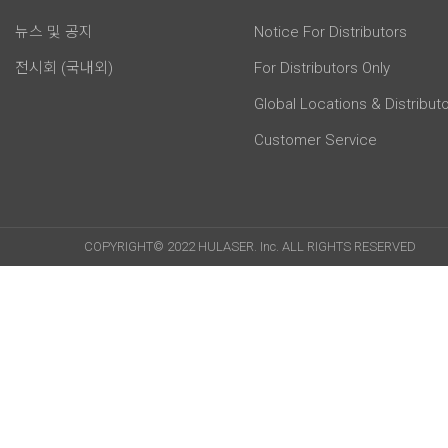
뉴스 및 공지
Notice For Distributors
전시회 (국내외)
For Distributors Only
Global Locations & Distribut
Customer Service
COPYRIGHT© 2022 HULASER. Inc. ALL RIGHTS RESERVED