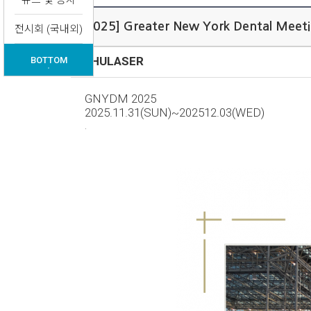
뉴스 및 공지
[2025] Greater New York Dental Meet
전시회 (국내외)
HULASER
BOTTOM
▼
GNYDM 2025
2025.11.31(SUN)~202512.03(WED)
.