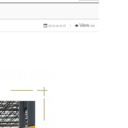
View
|
25-12-16 21:37
428