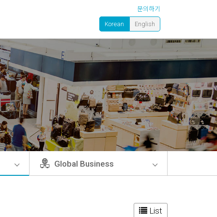
문의하기
Korean
English
Global Business
List