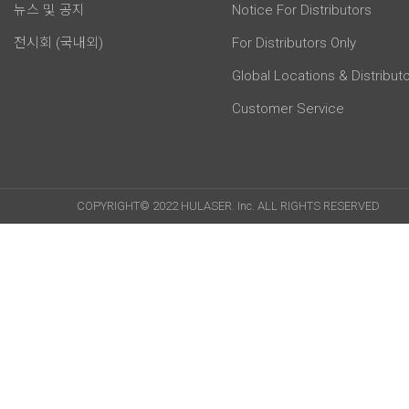
뉴스 및 공지
Notice For Distributors
전시회 (국내외)
For Distributors Only
Global Locations & Distribut
Customer Service
COPYRIGHT© 2022 HULASER. Inc. ALL RIGHTS RESERVED